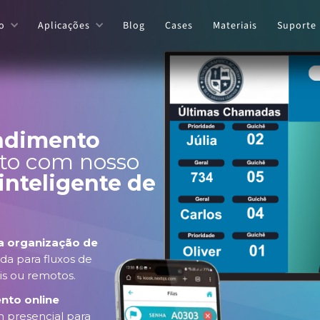
o
Aplicações
Blog
Cases
Materiais
Suporte
ndimento
oto com nosso
inteligente de
a organização de
ida para fluxos de
is ou remotos.
nto online
 presencial para