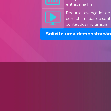
entrada na fila.
Recursos avançados de
com chamadas de senha
conteúdos multimídia.
Solicite uma demonstração