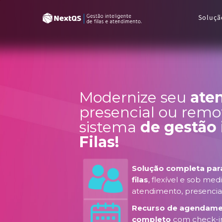
Soluçã
Modernize seu
ate
presencial ou rem
sistema
de gestão 
Filas!
Solução completa par
filas
, flexível e sob med
atendimento, presencia
Recurso de agendame
completo
com check-in