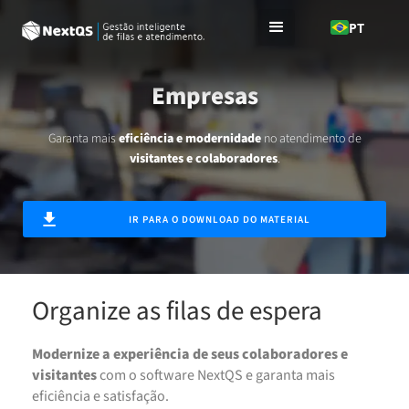
PT
Empresas
Garanta mais
eficiência e modernidade
no atendimento de
visitantes e colaboradores
.
IR PARA O DOWNLOAD DO MATERIAL
Organize as filas de espera
Modernize a experiência de seus colaboradores e
visitantes
com o software NextQS e garanta mais
eficiência e satisfação.