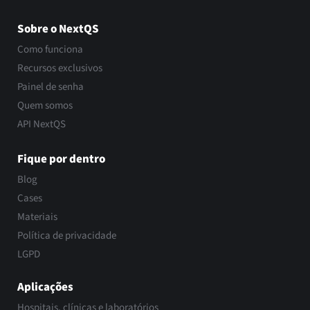
Sobre o NextQS
Como funciona
Recursos exclusivos
Painel de senha
Quem somos
API NextQS
Fique por dentro
Blog
Cases
Materiais
Política de privacidade
LGPD
Aplicações
Hospitais, clínicas e laboratórios