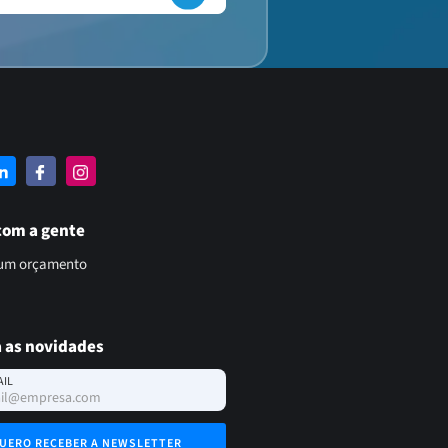
com a gente
 um orçamento
 as novidades
AIL