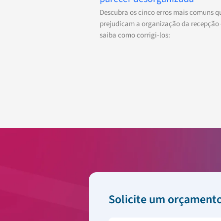
Descubra os cinco erros mais comuns q
prejudicam a organização da recepção 
saiba como corrigi-los:
Solicite um orçament