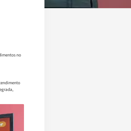
ndimentos no
atendimento
tegrada,