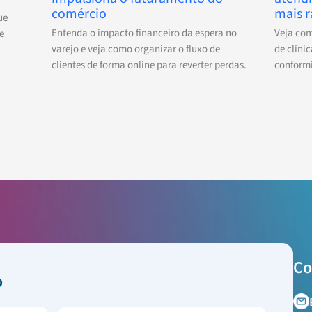
comércio
mais r
ue
Entenda o impacto financeiro da espera no
Veja co
e
varejo e veja como organizar o fluxo de
de clíni
clientes de forma online para reverter perdas.
conformi
Co
o