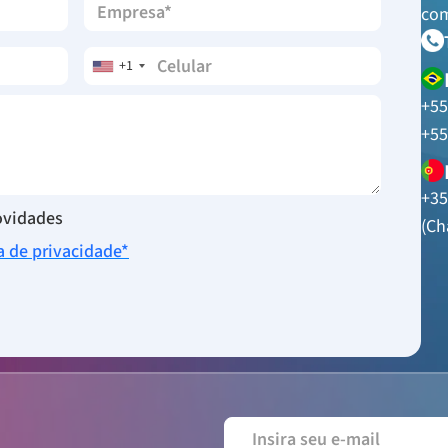
com
+1
+55
+55
+35
novidades
(Ch
ca de privacidade*