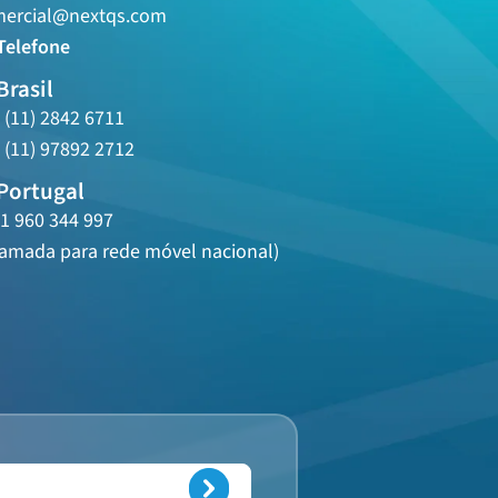
ercial@nextqs.com
Telefone
Brasil
 (11) 2842 6711
 (11) 97892 2712
Portugal
1 960 344 997
amada para rede móvel nacional)