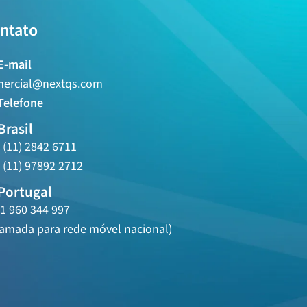
ntato
E-mail
ercial@nextqs.com
Telefone
Brasil
 (11) 2842 6711
 (11) 97892 2712
Portugal
1 960 344 997
amada para rede móvel nacional)