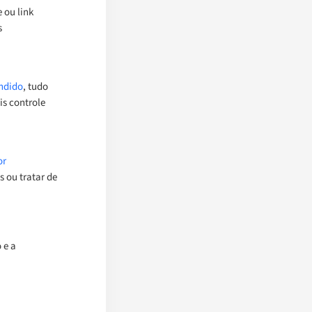
 ou link
s
endido
, tudo
is controle
or
s ou tratar de
 e a