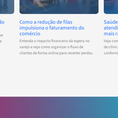
ão
Como a redução de filas
Saúde
impulsiona o faturamento do
atend
comércio
mais r
ue
Entenda o impacto financeiro da espera no
Veja co
e
varejo e veja como organizar o fluxo de
de clíni
clientes de forma online para reverter perdas.
conformi