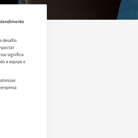
 atendimento
 desafio.
impactar
so significa
do a equipe e
otimizar
a empresa