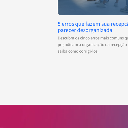
5 erros que fazem sua recepç
parecer desorganizada
Descubra os cinco erros mais comuns q
prejudicam a organização da recepção 
saiba como corrigi-los: