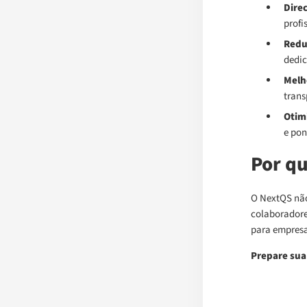
Dire
profi
Redu
dedic
Melh
trans
Otim
e pon
Por qu
O NextQS nã
colaboradore
para empresa
Prepare sua