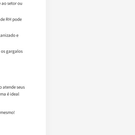
 ao setor ou
e de RH pode
anizado e
 os gargalos
o atende seus
ma é ideal
e mesmo!