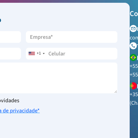
Co
o
com
+1
+55
+55
+35
novidades
(Ch
ca de privacidade*