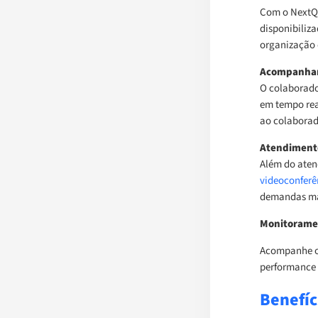
Com o NextQS
disponibiliz
organização 
Acompanham
O colaborad
em tempo rea
ao colaborad
Atendimento
Além do aten
videoconferê
demandas mai
Monitoramen
Acompanhe os
performance 
Benefíc